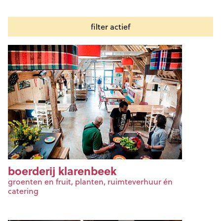
boerderij klarenbeek
groenten en fruit, planten, ruimteverhuur én
catering