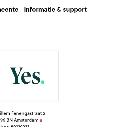
eente
informatie & support
illem Fenengastraat 2
096 BN
Amsterdam
vk nr: 80770223