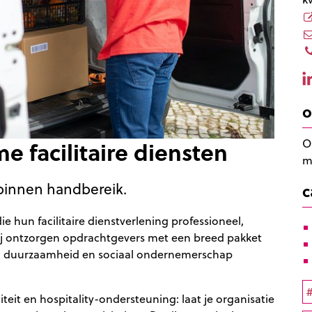
o
e facilitaire diensten
O
m
g binnen handbereik.
c
die hun facilitaire dienstverlening professioneel,
Zij ontzorgen opdrachtgevers met een breed pakket
teit, duurzaamheid en sociaal ondernemerschap
#
eit en hospitality-ondersteuning: laat je organisatie