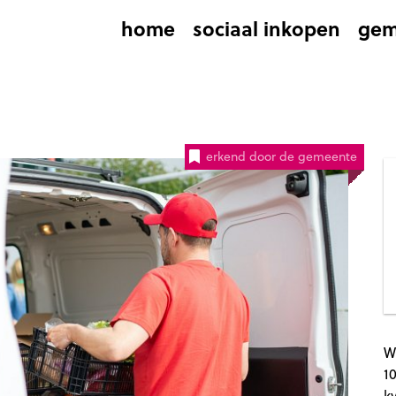
home
sociaal inkopen
gem
erkend door de gemeente
W
1
k