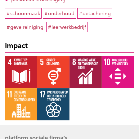
#schoonmaak
#onderhoud
#detachering
#gevelreiniging
#leerwerkbedrijf
impact
platform sociale firma’s